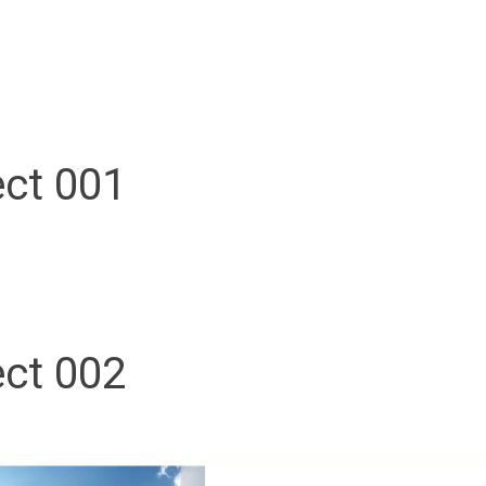
ect 001
ect 002